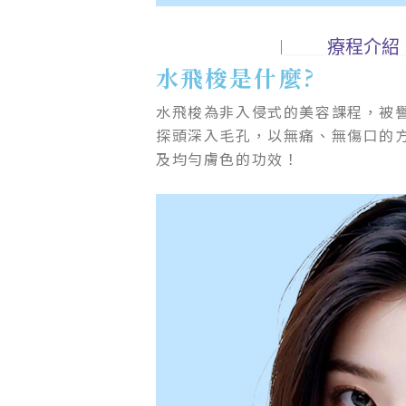
療程介紹
水飛梭是什麼?
水飛梭為非入侵式的美容課程，被
探頭深入毛孔，以無痛、無傷口的
及均勻膚色的功效！