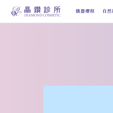
跳
至
儀器療程
自然
主
要
內
容