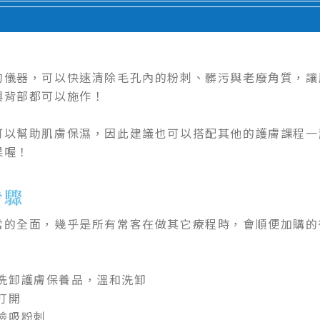
的儀器，可以快速清除毛孔內的粉刺、髒污與老廢角質，讓
與背部都可以施作！
可以幫助肌膚保濕，因此建議也可以搭配其他的護膚課程一
果喔！
步驟
常的全面，幾乎是所有常客在做其它療程時，會順便加購的
洗卸護膚保養品，溫和洗卸
打開
臉吸粉刺