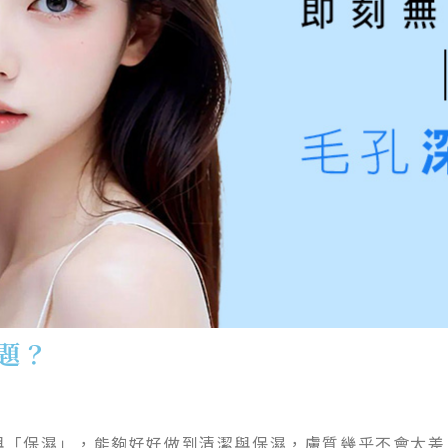
題？
與「保濕」，能夠好好做到清潔與保濕，膚質幾乎不會太差