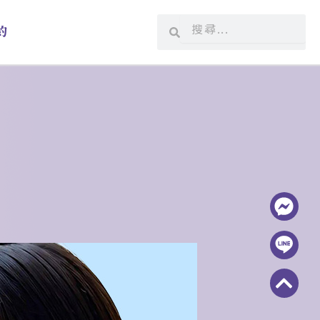
搜
搜
約
尋
尋