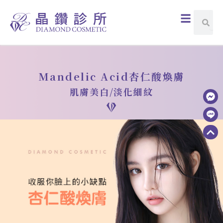
跳
選
搜
搜
至
尋
單
尋
主
要
內
容
Mandelic Acid杏仁酸煥膚
肌膚美白/淡化細紋