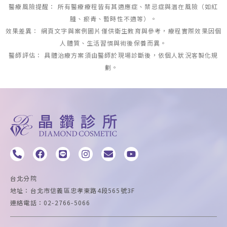
醫療風險提醒： 所有醫療療程皆有其適應症、禁忌症與潛在風險（如紅
腫、瘀青、暫時性不適等）。
效果差異： 網頁文字與案例圖片僅供衛生教育與參考，療程實際效果因個
人體質、生活習慣與術後保養而異。
醫師評估： 具體治療方案須由醫師於現場診斷後，依個人狀況客製化規
劃。
P
F
L
I
E
Y
h
a
i
n
n
o
o
c
n
s
v
u
n
e
e
t
e
t
台北分院
e
b
a
l
u
地址：台北市信義區忠孝東路4段565號3F
-
o
g
o
b
連絡電話：02-2766-5066
a
o
r
p
e
l
k
a
e
t
m