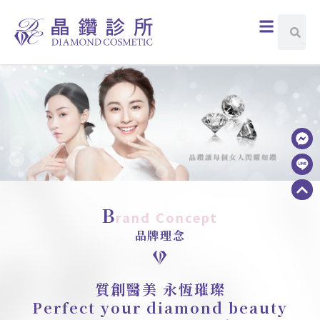
跳
選
搜
搜
至
尋
單
尋
主
要
內
容
B
rand Concept
品牌理念
質創醫美 永恆璀璨
Perfect your diamond beauty