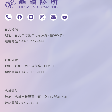
P
F
L
I
E
Y
h
a
i
n
n
o
o
c
n
s
v
u
n
e
e
t
e
t
台北分院
e
b
a
l
u
地址：台北市信義區忠孝東路4段565號3F
-
o
g
o
b
連絡電話：02-2766-5066
a
o
r
p
e
l
k
a
e
t
m
台中
分院
地址：台中市西區公益路130號B1
連絡電話：04-2319-5800
高雄
分院
地址：高雄市新興區中正三路182號3F、5F
連絡電話：07-2367-811