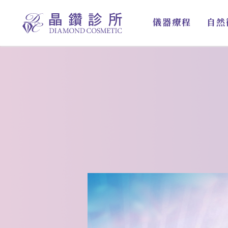
跳
至
儀器療程
自然
主
要
內
容