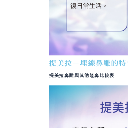
提美拉－埋線鼻雕的特
提美拉鼻雕與其他隆鼻比較表