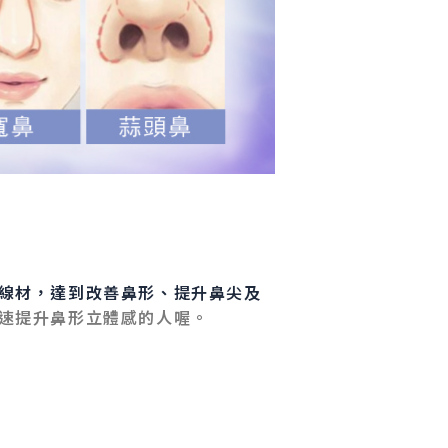
線材，達到改善鼻形、提升鼻尖及
速提升鼻形立體感的人喔。