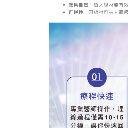
效果自然
：植入線材能有
可逆性
：因線材可被人體