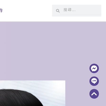
搜
搜
約
尋
尋