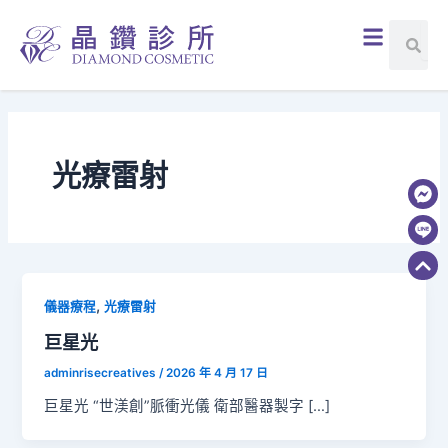
跳
選
搜
搜
至
尋
單
尋
主
要
內
容
光療雷射
,
儀器療程
光療雷射
巨星光
adminrisecreatives
/
2026 年 4 月 17 日
巨星光 “世渼創”脈衝光儀 衛部醫器製字 […]