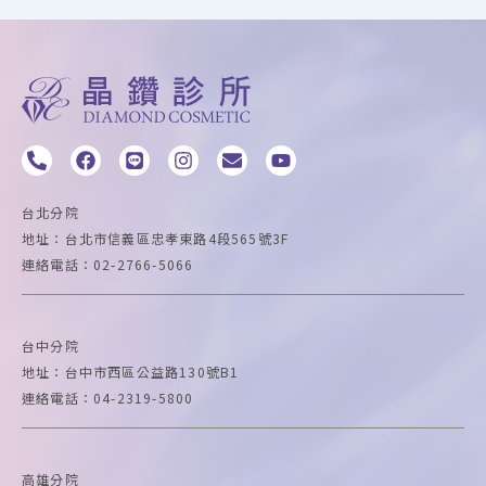
P
F
L
I
E
Y
h
a
i
n
n
o
o
c
n
s
v
u
n
e
e
t
e
t
台北分院
e
b
a
l
u
地址：台北市信義區忠孝東路4段565號3F
-
o
g
o
b
連絡電話：02-2766-5066
a
o
r
p
e
l
k
a
e
t
m
台中
分院
地址：台中市西區公益路130號B1
連絡電話：04-2319-5800
高雄
分院