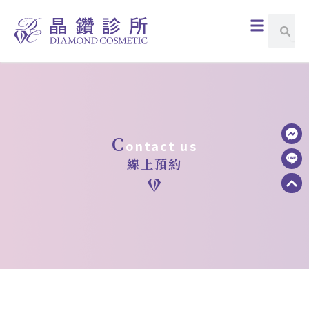
跳
選
搜
搜
至
尋
單
尋
主
要
內
容
c
ontact us
線上預約