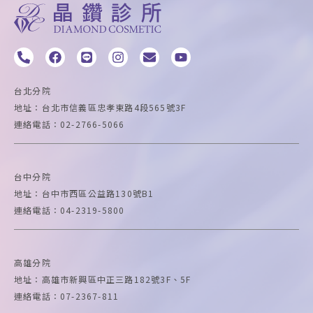
P
F
L
I
E
Y
h
a
i
n
n
o
o
c
n
s
v
u
n
e
e
t
e
t
台北分院
e
b
a
l
u
地址：台北市信義區忠孝東路4段565號3F
-
o
g
o
b
連絡電話：02-2766-5066
a
o
r
p
e
l
k
a
e
t
m
台中
分院
地址：台中市西區公益路130號B1
連絡電話：04-2319-5800
高雄
分院
地址：高雄市新興區中正三路182號3F、5F
連絡電話：07-2367-811