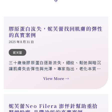
膠原蛋白流失，妮芙蕾找回肌膚的彈性
的真實案例
2025 年 8 月 31 日
妮芙蕾
三十歲後膠原蛋白逐漸流失，細紋、鬆弛與暗沉
讓肌膚失去彈性與光澤。專家指出，老化本質就
是膠原蛋白流失。妮芙蕾 Neo Filera 澎怦針透
View More →
過刺激自體膠原再生，結合即時填充與長效修
復，漸進改善肌膚細紋、恢復彈性，重現自然光
澤。與歲月對話，優雅延長青春時光。
妮芙蕾Neo Filera 澎怦針幫助重拾