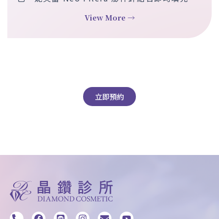
長效膠原蛋白增生，讓肌膚逐步恢復緊緻彈性與
View More →
光澤。顆粒細緻、分布均勻，效果靜態動態皆自
然靈動，帶來真實且持久的回春體驗。
立即預約
P
F
L
I
E
Y