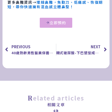
更多鼻雕資訊→
埋線鼻雕，免動刀、低痛感、恢復期
短，帶你快速擁有混血感立體鼻型！
立即預約
上一頁
PREVIOUS
NEXT
40歲熟齡男性醫美保養三重關鍵：抗老、健康與自信
韓式玻尿酸-下巴塑型成功案例
related articles
相關文章