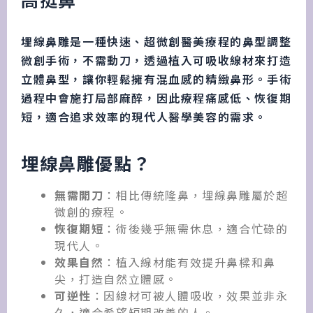
埋線鼻雕是一種快速、超微創醫美療程的鼻型調整
微創手術，不需動刀，透過植入可吸收線材來打造
立體鼻型，讓你輕鬆擁有混血感的精緻鼻形。手術
過程中會施打局部麻醉，因此療程痛感低、恢復期
短，適合追求效率的現代人醫學美容的需求。
埋線鼻雕優點？
無需開刀
：相比傳統隆鼻，埋線鼻雕屬於超
微創的療程。
恢復期短
：術後幾乎無需休息，適合忙碌的
現代人。
效果自然
：植入線材能有效提升鼻樑和鼻
尖，打造自然立體感。
可逆性
：因線材可被人體吸收，效果並非永
久，適合希望短期改善的人。