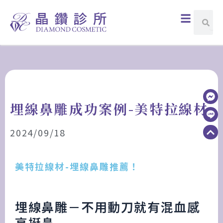
跳
選
搜
搜
至
尋
單
尋
主
要
內
容
埋線鼻雕成功案例-美特拉線材
2024/09/18
美特拉線材-埋線鼻雕推薦！
埋線鼻雕－不用動刀就有混血感
高挺鼻