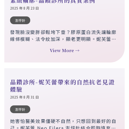
緊緻輪廓-晶鑽診所的真實案例
2025 年 8 月 23 日
澎怦針
發現臉沒變胖卻鬆垮下垂？膠原蛋白流失讓輪廓
線條模糊、法令紋加深，顯老更明顯。妮芙蕾
Neo Filera 澎怦針，結合即時填充與長效膠原
View More →
增生，帶來自然漸進的緊緻效果，通過國際醫學
認證，安全持久不僵硬。三次療程，見證從鬆垮
到緊實的年輕改變。
晶鑽診所-妮芙蕾帶來的自然抗老見證
體驗
2025 年 8 月 31 日
澎怦針
她害怕醫美效果僵硬不自然，只想回到最好的自
己。妮芙蕾 Neo Filera 澎怦針結合即時填充與