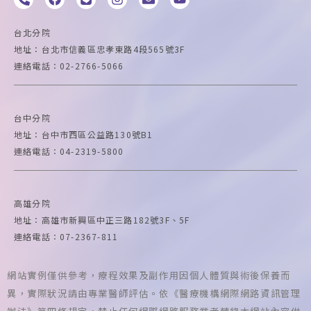
h
a
i
n
n
o
o
c
n
s
v
u
n
e
e
t
e
t
台北分院
e
b
a
l
u
地址：台北市信義區忠孝東路4段565號3F
-
o
g
o
b
連絡電話：02-2766-5066
a
o
r
p
e
l
k
a
e
t
m
台中
分院
地址：台中市西區公益路130號B1
連絡電話：04-2319-5800
高雄
分院
地址：高雄市新興區中正三路182號3F、5F
連絡電話：07-2367-811
網站實例僅供參考，療程效果及副作用因個人體質與術後保養而
異，實際狀況請由專業醫師評估。依《醫療機構網際網路資訊管理