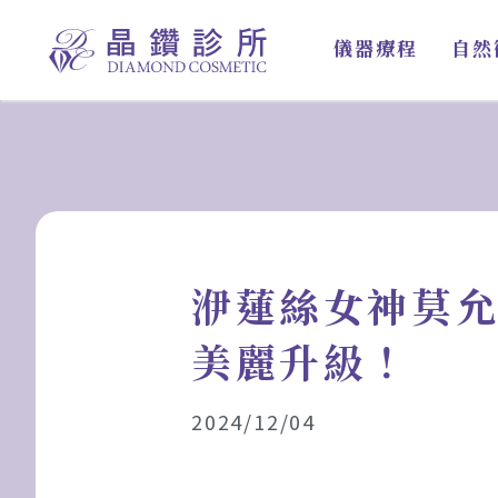
跳
至
儀器療程
自然
主
要
內
容
洢蓮絲女神莫允
美麗升級！
2024/12/04