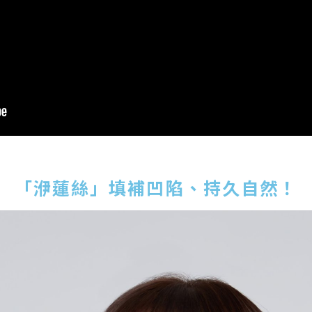
「洢蓮絲」填補凹陷、持久自然！