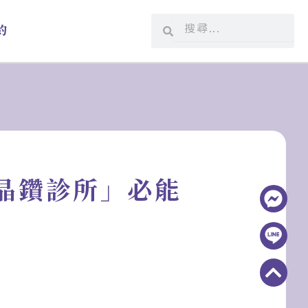
搜
搜
約
尋
尋
晶鑽診所」必能