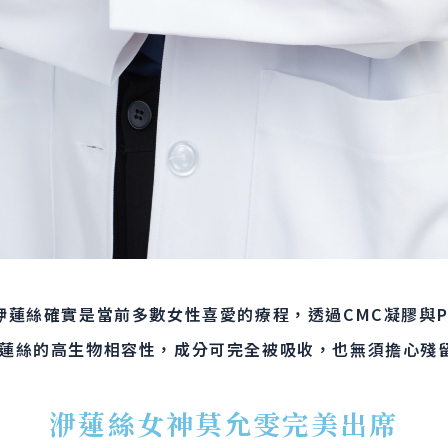
洢蓮絲確實是當前多數女性喜愛的療程，透過CMC凝膠與P
蓮絲的高生物相容性，成分可完全被吸收，也無須擔心殘
洢蓮絲女神莫允雯完美出席