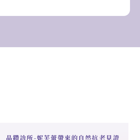
晶鑽診所-妮芙蕾帶來的自然抗老見證