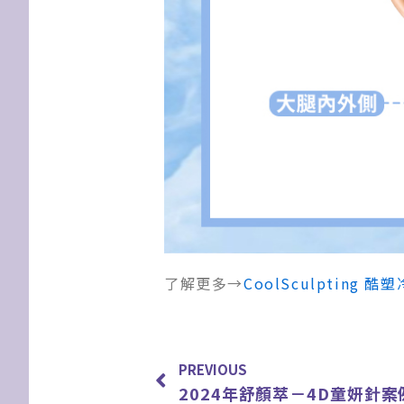
了解更多→
CoolSculpting 
上一頁
PREVIOUS
2024年舒顏萃－4D童妍針