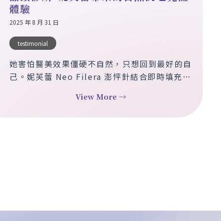
體驗
2025 年 8 月 31 日
testimonial
她害怕醫美效果僵硬不自然，只想回到最好的自
己。妮芙蕾 Neo Filera 澎怦針結合即時填充與
長效膠原蛋白增生，讓肌膚逐步恢復緊緻彈性與
View More →
光澤。顆粒細緻、分布均勻，效果靜態動態皆自
然靈動，帶來真實且持久的回春體驗。