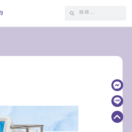
搜
搜
約
尋
尋