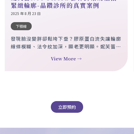
緊緻輪廓-晶鑽診所的真實案例
2025 年 8 月 23 日
下顎線
發現臉沒變胖卻鬆垮下垂？膠原蛋白流失讓輪廓
線條模糊、法令紋加深，顯老更明顯。妮芙蕾
Neo Filera 澎怦針，結合即時填充與長效膠原
View More →
增生，帶來自然漸進的緊緻效果，通過國際醫學
認證，安全持久不僵硬。三次療程，見證從鬆垮
到緊實的年輕改變。
立即預約