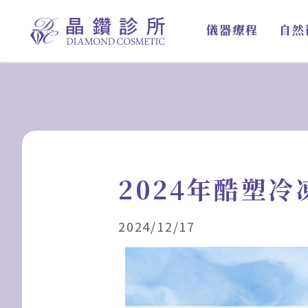
跳
至
儀器療程
自然
主
要
內
容
2024年酷塑
2024/12/17