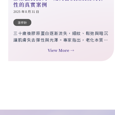
性的真實案例
2025 年 8 月 31 日
澎怦針
三十歲後膠原蛋白逐漸流失，細紋、鬆弛與暗沉
讓肌膚失去彈性與光澤。專家指出，老化本質就
是膠原蛋白流失。妮芙蕾 Neo Filera 澎怦針透
View More →
過刺激自體膠原再生，結合即時填充與長效修
復，漸進改善肌膚細紋、恢復彈性，重現自然光
澤。與歲月對話，優雅延長青春時光。