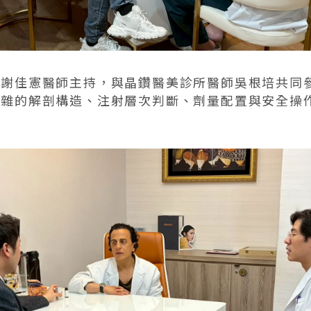
理謝佳憲醫師主持，與晶鑽醫美診所醫師吳根培共同
複雜的解剖構造、注射層次判斷、劑量配置與安全操