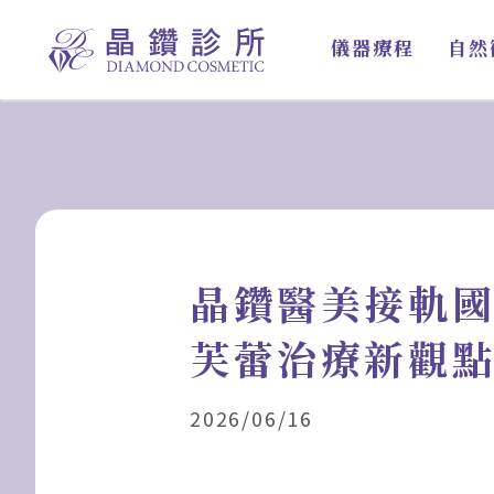
跳
至
儀器療程
自然
主
要
內
容
晶鑽醫美接軌國際視
芙蕾治療新觀
2026/06/16