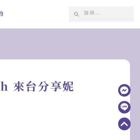
搜
搜
約
尋
尋
esh 來台分享妮