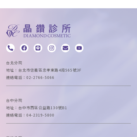
P
F
L
I
E
Y
h
a
i
n
n
o
o
c
n
s
v
u
n
e
e
t
e
t
台北分院
e
b
a
l
u
地址：台北市信義區忠孝東路4段565號3F
-
o
g
o
b
連絡電話：02-2766-5066
a
o
r
p
e
l
k
a
e
t
m
台中
分院
地址：台中市西區公益路130號B1
連絡電話：04-2319-5800