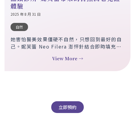
體驗
2025 年 8 月 31 日
自然
她害怕醫美效果僵硬不自然，只想回到最好的自
己。妮芙蕾 Neo Filera 澎怦針結合即時填充與
長效膠原蛋白增生，讓肌膚逐步恢復緊緻彈性與
View More →
光澤。顆粒細緻、分布均勻，效果靜態動態皆自
然靈動，帶來真實且持久的回春體驗。
立即預約