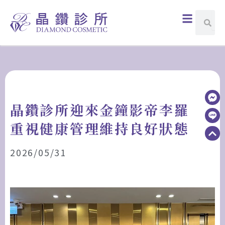
跳
選
搜
搜
至
尋
單
尋
主
要
內
容
晶鑽診所迎來金鐘影帝李羅
重視健康管理維持良好狀態
2026/05/31