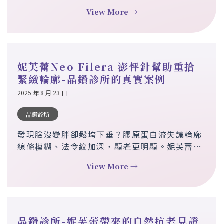
是膠原蛋白流失。妮芙蕾 Neo Filera 澎怦針透
View More →
過刺激自體膠原再生，結合即時填充與長效修
復，漸進改善肌膚細紋、恢復彈性，重現自然光
澤。與歲月對話，優雅延長青春時光。
妮芙蕾Neo Filera 澎怦針幫助重拾
緊緻輪廓-晶鑽診所的真實案例
2025 年 8 月 23 日
晶鑽診所
發現臉沒變胖卻鬆垮下垂？膠原蛋白流失讓輪廓
線條模糊、法令紋加深，顯老更明顯。妮芙蕾
Neo Filera 澎怦針，結合即時填充與長效膠原
View More →
增生，帶來自然漸進的緊緻效果，通過國際醫學
認證，安全持久不僵硬。三次療程，見證從鬆垮
到緊實的年輕改變。
晶鑽診所-妮芙蕾帶來的自然抗老見證